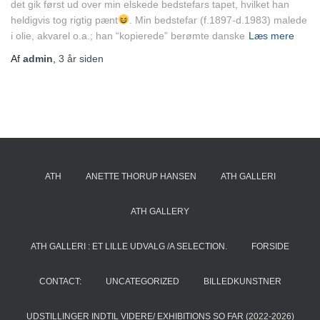
det gik først ud over min elskede bedstefars tapet, hvilket han
heldigvis tog rigtig pænt
. Min bedstefar (f.1897-d.1983) malede
i olie, akvarel o.a.; han “kopierede” berømte danske
Læs mere
Af
admin
,
3 år
siden
ATH
ANETTE THORUP HANSEN
ATH GALLERI
ATH GALLERY
ATH GALLERI : ET LILLE UDVALG /A SELECTION.
FORSIDE
CONTACT:
UNCATEGORIZED
BILLEDKUNSTNER
UDSTILLINGER INDTIL VIDERE/ EXHIBITIONS SO FAR (2022-2026)