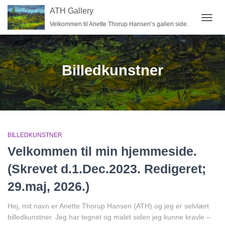
ATH Gallery
Velkommen til Anette Thorup Hansen’s galleri side.
SKIFT
NAVIG
Billedkunstner
BILLEDKUNSTNER
Velkommen til min hjemmeside.
(Skrevet d.1.Dec.2023. Redigeret;
29.maj, 2026.)
Hej, mit navn er Anette Thorup Hansen (ATH) og jeg er selvlært
billedkunstner. Jeg har tegnet og malet siden jeg kunne kravle –